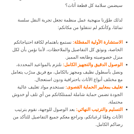
سيضمن سلامة كل قطعة أثاث؟
لذلك طوّرنا منهجية عمل منظمة تجعل تجربة النقل سلسة
تمامًا، وكأنكم لم تنتقلوا من مكانكم:
الاستشارة الأولية المفصّلة:
نستمع باهتمام لكافة احتياجاتكم
الخاصة، ونوثق كل التفاصيل والملاحظات، لأننا نؤمن بأن لكل
منزل خصوصيته وطابعه المميز.
الوصول الدقيق والتجهيز الكامل:
نلتزم بالمواعيد المحددة،
ونصل بأسطول نظيف ومجهز بالكامل، مع فريق مدرّب يتعامل
مع مختلف أنواع الأثاث باحترافية ودون استعجال.
تغليف بمعايير الحماية القصوى:
نستخدم مواد تغليف عالية
الجودة تضمن حماية شاملة لممتلكاتكم من أي تلف أو خدوش
محتملة.
التسليم والترتيب النهائي:
بعد الوصول للوجهة، نقوم بترتيب
الأثاث وفقًا لرغباتكم، ونراجع معكم جميع التفاصيل للتأكد من
رضاكم الكامل.