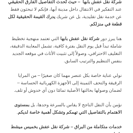
شركة نقل عفش بابها – حيث تُحدث التفاصيل الفارق الحقيقي
عند التفكير في الانتقال داخل مدينة أبها، فإنكم لا تبحثون فقط
عن خدمة نقل تقليدية، بل عن شريك
يدرك القيمة الحقيقية لكل
قطعة في منزلكم
.
هنا يبرز دور
شركة نقل عفش بابها
التي تعتمد منهجية تخطيط
شاملة تبدأ قبل يوم النقل بفترة كافية، تشمل المعاينة الدقيقة،
التغليف الاحترافي، وصولاً إلى تثبيت الأثاث في موقعه الجديد
بنفس التنظيم والترتيب السابق.
نولي عناية خاصة بكل عنصر مهما كان صغيرًا – من المرايا
الرقيقة والتحف الثمينة إلى الأجهزة الكهربائية الحساسة –
لضمان وصولها بحالتها الأصلية تمامًا دون أي خدوش أو تلف.
نؤمن بأن النقل الناجح لا يقاس بالسرعة وحدها، بل
بمستوى
الاهتمام بالتفاصيل التي تهمكم وتشكل أهمية خاصة لديكم
.
خدمات متكاملة من البراق – شركة نقل عفش بخميس ميشط