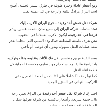
ومع
أسعار عادلة
وخبرة طويلة في طرق عسير الجبلية، أصبح
اسم البراق مرادفًا للثقة والراحة في كل عملية نقل.
شركة نقل عفش أحد رفيدة – فرع البراق الأقرب إليك
تمتد خدمات
شركة البراق
إلى جميع مدن منطقة عسير، ويأتي
فرعنا في أحد رفيدة
ليكون الأقرب لعملائنا في الجنوب.
نحن نعرف طبيعة المنطقة جيدًا، وده السبب اللي بيخلينا نقدر
ننفذ عمليات النقل بسهولة وبدون أي فوضى أو تأخير.
يضم الفرع فريق متخصص في
فك الأثاث وتغليفه ونقله وتركيبه
باحترافية عالية، مع استخدام مواد تغليف مخصصة لحماية كل
قطعة أثناء النقل.
كما نوفّر ضمانًا شاملًا على الأثاث من لحظة التحميل حتى
التركيب النهائي في المنزل الجديد.
اختيارك لـ
شركة نقل عفش أحد رفيدة
من البراق يعني راحة
بال، خدمة سريعة، وأسعار تنافسية من شركة يعرفها سكان
المنطقة ويثقون فيها منذ سنوات.