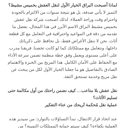
لماذا أصبحت البراق الخيار الأول لنقل العفش بخميس مشيط؟
التميز لا يأتي صدفة، بل هو نتيجة سنوات من الالتزام بالجودة
واحترام وقت وراحة العملاء. لذلك أصبحت شركة نقل عفش
بخميس مشيط البراق الاسم الأبرز في هذا المجال، بفضل ما
تقدمه من دقة في المواعيد واحترافية في التعامل مع كل قطعة
أثاث. نحن لا ننقل الأغراض فقط، بل نحافظ على ذكرياتك
داخلها، ونتعامل مع ممتلكاتك كما لو كانت تخصنا. فريقنا مدرب
على أعلى مستوى ويعمل وفق خطة منظمة تضمن سرعة الأداء
مع الحفاظ على الأمان الكامل. هذا المزيج بين الخبرة والاهتمام
الصادق بالتفاصيل هو ما جعلنا الخيار الأول لكل من يبحث عن
نقل مريح وخدمة تستحق الثقة.
نقل عفش بلا متاعب… كيف نضمن راحتك من أول مكالمة حتى
تسليم الأثاث؟
عملية نقل مُحكمة تُريحك من عناء التفكير
عند اتخاذ قرار الانتقال، تبدأ التساؤلات بالتوارد: من سيدير هذه
العملية بكفاءة؟ كيف سيتم حماية الممتلكات الثمينة؟ من