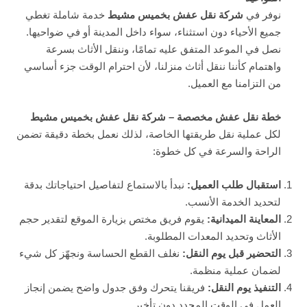
نوفر في
شركة نقل عفش بخميس مشيط
خدمة شاملة تغطي
جميع الأحياء دون استثناء، سواء داخل المدينة أو في ضواحيها.
نصل في الموعد المتفق عليه تمامًا، وننقل الأثاث بسرعة
واهتمام كأننا ننقل أثاث منزلنا، لأن احترام الوقت جزء أساسي
من التزامنا مع العميل.
خطة نقل عفش مخصصة – شركة نقل عفش بخميس مشيط
لكل عملية نقل طريقتها الخاصة، لذلك نعمل بخطة دقيقة تضمن
الراحة والسرعة في كل خطوة:
استقبال طلب العميل
:
نبدأ بالاستماع لتفاصيل احتياجاتك بدقة
لتحديد الخدمة الأنسب.
المعاينة الميدانية
:
يقوم فريق مختص بزيارة الموقع لتقدير حجم
الأثاث وتحديد المعدات المطلوبة.
التحضير قبل يوم النقل
:
نغلف القطع الحساسة ونجهّز كل شيء
لضمان عملية منظمة.
التنفيذ يوم النقل
:
فريقنا يتحرك وفق جدول واضح يضمن إنجاز
العمل في الوقت المحدد دون تأخير.