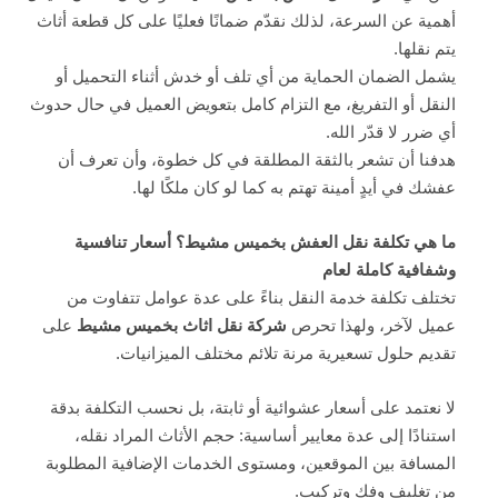
أهمية عن السرعة، لذلك نقدّم ضمانًا فعليًا على كل قطعة أثاث
يتم نقلها.
يشمل الضمان الحماية من أي تلف أو خدش أثناء التحميل أو
النقل أو التفريغ، مع التزام كامل بتعويض العميل في حال حدوث
أي ضرر لا قدّر الله.
هدفنا أن تشعر بالثقة المطلقة في كل خطوة، وأن تعرف أن
عفشك في أيدٍ أمينة تهتم به كما لو كان ملكًا لها.
ما هي تكلفة نقل العفش بخميس مشيط؟ أسعار تنافسية
وشفافية كاملة لعام
تختلف تكلفة خدمة النقل بناءً على عدة عوامل تتفاوت من
عميل لآخر، ولهذا تحرص
شركة نقل اثاث بخميس مشيط
على
تقديم حلول تسعيرية مرنة تلائم مختلف الميزانيات.
لا نعتمد على أسعار عشوائية أو ثابتة، بل نحسب التكلفة بدقة
استنادًا إلى عدة معايير أساسية: حجم الأثاث المراد نقله،
المسافة بين الموقعين، ومستوى الخدمات الإضافية المطلوبة
من تغليف وفك وتركيب.