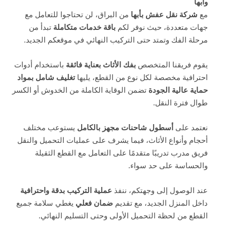
وابها
مع
شركة نقل عفش بأبها
من البراق، لن تحتاجوا للتعامل مع
جهات متعددة، حيث نوفر لكم
باقة خدمات متكاملة
تبدأ من
مرحلة الفك وتمتد حتى التركيب النهائي في موقعكم الجديد.
يقوم فريقنا المتخصص
بفك الأثاث بعناية فائقة
باستخدام أدوات
احترافية مخصصة لكل نوع من القطع، يليها
تغليف شامل بمواد
حماية عالية الجودة
تضمن الوقاية الكاملة من الخدوش أو الكسر
طوال فترة النقل.
نعتمد على
أسطول شاحنات مجهز بالكامل
يستوعب مختلف
أحجام وأنواع الأثاث، فيما يشرف على عمليات التحميل والنقل
فريق مدرب تدريبًا متقدمًا على التعامل مع القطع الثقيلة
والحساسة على حد سواء.
عند الوصول إلى وجهتكم، ننفذ
عملية التركيب بدقة واحترافية
داخل المنزل الجديد، مع تقديم
ضمان فعلي
يغطي سلامة جميع
القطع من لحظة التحميل الأولى وحتى التسليم النهائي.