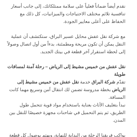
نقدم أيضاً ضماناً فعلياً على سلامة ممتلكاتك، إلى جانب أسعار
تنافسية تلائم مختلف الاحتياجات والميزانيات، كل ذلك مع
الحفاظ على أعلى معايير الجودة.
مع شركة نقل عفش محايل عسير البراق، ستكتشف أن عملية
النقل يمكن أن تكون مريحة ومطمئنة، بدءاً من أول اتصال وصولاً
إلى لحظة استقرار آخر قطعة في بيتك الجديد.
نقل عفش من خميس مشيط إلى الرياض – رحلة آمنة لمسافات
طويلة
تقدّم
شركة البراق
خدمة
نقل عفش من خميس مشيط إلى
الرياض
بخطة مدروسة تضمن لك انتقال آمن وسريع مهما كانت
المسافة.
نبدأ بتغليف الأثاث بعناية باستخدام مواد قوية تتحمل طول
الطريق، ثم يتم التحميل في شاحنات مجهزة خصيصًا للنقل بين
المدن.
يواكب فريقنا الرحلة من البداية للنهاية، ويهتم بوصول كل قطعة