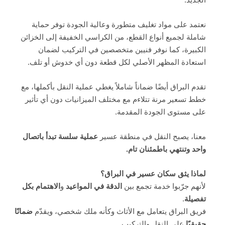
نعتمد على مواد تغليف متطورة وعالية الجودة توفر حماية
شاملة لجميع أنواع القطع، من الكراسي الخفيفة إلى الخزائن
الكبيرة، كما نوفر فنيين متخصصين في التركيب لضمان
استعادة المظهر الأصلي لكل قطعة دون أي خدوش أو تلف.
تقدم البراق أيضًا ضماناً شاملاً يغطي عملية النقل بأكملها، مع
خطط تسعير مرنة تتلاءم مع مختلف الميزانيات دون أي تأثير
على مستوى الجودة المقدمة.
معنا، يصبح النقل في منطقة عسير
عملية سلسة تبدأ باتصال
واحد وتنتهي باطمئنان تام
.
لماذا يثق سكان عسير في البراق؟
لأنهم جرّبوا خدمة تجمع بين
الدقة في المواعيد
و
الاهتمام بكل
تفصيلة
.
فريق البراق يتعامل مع الأثاث وكأنه ملك شخصي، ويقدّم
ضمانًا
حقيقيًا
على النقل والتركيب.